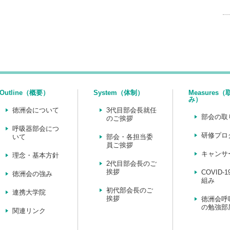
Outline（概要）
System（体制）
Measures
み）
徳洲会について
3代目部会長就任
部会の取
のご挨拶
呼吸器部会につ
研修プロ
いて
部会・各担当委
員ご挨拶
キャンサ
理念・基本方針
2代目部会長のご
挨拶
COVID-
徳洲会の強み
組み
初代部会長のご
連携大学院
挨拶
徳洲会呼
の勉強部
関連リンク