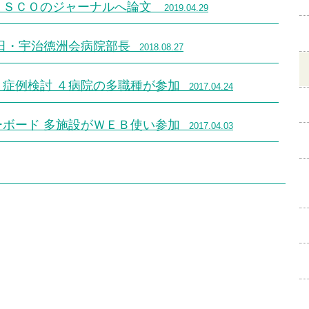
ＡＳＣＯのジャーナルへ論文
2019.04.29
竹田・宇治徳洲会病院部長
2018.08.27
６症例検討 ４病院の多職種が参加
2017.04.24
ーボード 多施設がＷＥＢ使い参加
2017.04.03