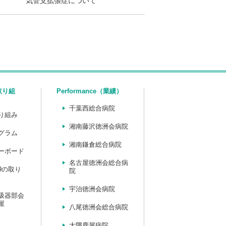
気管支拡張症について
（取り組
Performance（業績）
千葉西総合病院
り組み
湘南藤沢徳洲会病院
グラム
湘南鎌倉総合病院
ーボード
名古屋徳洲会総合病
19の取り
院
宇治徳洲会病院
吸器部会
屋
八尾徳洲会総合病院
大隅鹿屋病院