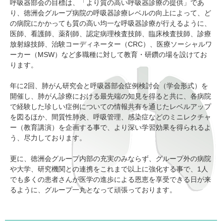
呼吸器部会の目標は、「より質の高い呼吸器診療の提供」であ
り、徳洲会グループ病院の呼吸器診療レベルの向上によって、ど
の病院にかかっても質の高い均一な呼吸器診療が行えるように、
医師、看護師、薬剤師、認定病理検査技師、臨床検査技師、診療
放射線技師、治験コーディネーター（CRC）、医療ソーシャルワ
ーカー（MSW）など多職種に対して教育・研鑽の場を設けてお
ります。
年に2回、肺がん研究会と呼吸器部会症例検討会（学会形式）を
開催し、肺がん診療における最先端の知見を得ると共に、各病院
で経験した珍しい症例についての情報共有を通じたレベルアップ
を図るほか、間質性肺炎、呼吸管理、感染症などのミニレクチャ
ー（教育講演）を企画する事で、より深い学習効果を得られるよ
う、尽力しております。
更に、徳洲会グループ内部の充実のみならず、グループ外の病院
や大学、研究機関との連携をこれまで以上に強化する事で、1人
でも多くの患者さんが医学の進歩による恩恵を享受できる日が来
るように、グループ一丸となって頑張っております。