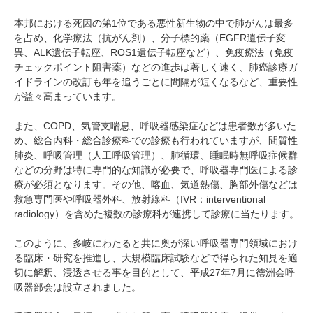
本邦における死因の第1位である悪性新生物の中で肺がんは最多
を占め、化学療法（抗がん剤）、分子標的薬（EGFR遺伝子変
異、ALK遺伝子転座、ROS1遺伝子転座など）、免疫療法（免疫
チェックポイント阻害薬）などの進歩は著しく速く、肺癌診療ガ
イドラインの改訂も年を追うごとに間隔が短くなるなど、重要性
が益々高まっています。
また、COPD、気管支喘息、呼吸器感染症などは患者数が多いた
め、総合内科・総合診療科での診療も行われていますが、間質性
肺炎、呼吸管理（人工呼吸管理）、肺循環、睡眠時無呼吸症候群
などの分野は特に専門的な知識が必要で、呼吸器専門医による診
療が必須となります。その他、喀血、気道熱傷、胸部外傷などは
救急専門医や呼吸器外科、放射線科（IVR：interventional
radiology）を含めた複数の診療科が連携して診療に当たります。
このように、多岐にわたると共に奥が深い呼吸器専門領域におけ
る臨床・研究を推進し、大規模臨床試験などで得られた知見を適
切に解釈、浸透させる事を目的として、平成27年7月に徳洲会呼
吸器部会は設立されました。