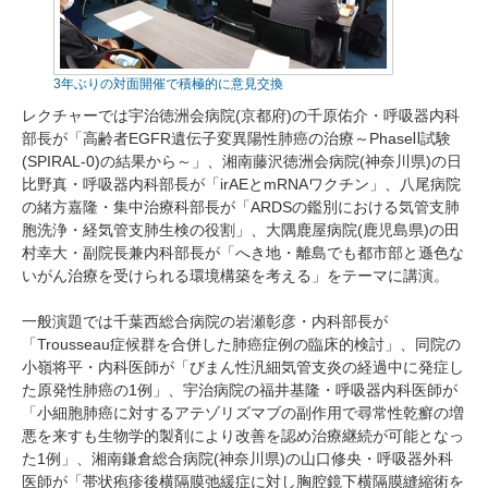
3年ぶりの対面開催で積極的に意見交換
レクチャーでは宇治徳洲会病院(京都府)の千原佑介・呼吸器内科
部長が「高齢者EGFR遺伝子変異陽性肺癌の治療～PhaseⅡ試験
(SPIRAL-0)の結果から～」、湘南藤沢徳洲会病院(神奈川県)の日
比野真・呼吸器内科部長が「irAEとmRNAワクチン」、八尾病院
の緒方嘉隆・集中治療科部長が「ARDSの鑑別における気管支肺
胞洗浄・経気管支肺生検の役割」、大隅鹿屋病院(鹿児島県)の田
村幸大・副院長兼内科部長が「へき地・離島でも都市部と遜色な
いがん治療を受けられる環境構築を考える」をテーマに講演。
一般演題では千葉西総合病院の岩瀬彰彦・内科部長が
「Trousseau症候群を合併した肺癌症例の臨床的検討」、同院の
小嶺将平・内科医師が「びまん性汎細気管支炎の経過中に発症し
た原発性肺癌の1例」、宇治病院の福井基隆・呼吸器内科医師が
「小細胞肺癌に対するアテゾリズマブの副作用で尋常性乾癬の増
悪を来すも生物学的製剤により改善を認め治療継続が可能となっ
た1例」、湘南鎌倉総合病院(神奈川県)の山口修央・呼吸器外科
医師が「帯状疱疹後横隔膜弛緩症に対し胸腔鏡下横隔膜縫縮術を