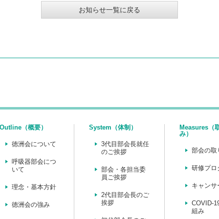
お知らせ一覧に戻る
Outline（概要）
System（体制）
Measures
み）
徳洲会について
3代目部会長就任
部会の取
のご挨拶
呼吸器部会につ
研修プロ
いて
部会・各担当委
員ご挨拶
キャンサ
理念・基本方針
2代目部会長のご
挨拶
COVID-
徳洲会の強み
組み