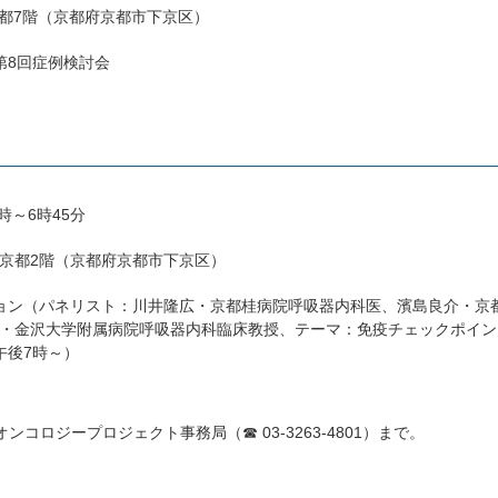
京都7階（京都府京都市下京区）
第8回症例検討会
時～6時45分
京都2階（京都府京都市下京区）
ョン（パネリスト：川井隆広・京都桂病院呼吸器内科医、濱島良介・京
・金沢大学附属病院呼吸器内科臨床教授、テーマ：免疫チェックポイン
午後7時～）
ロジープロジェクト事務局（☎ 03-3263-4801）まで。