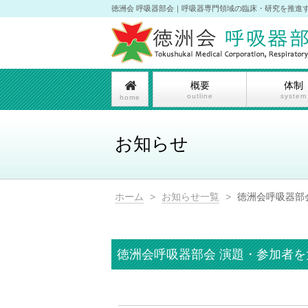
徳洲会 呼吸器部会｜呼吸器専門領域の臨床・研究を推進
概要
体制
outline
system
home
お知らせ
ホーム
>
お知らせ一覧
>
徳洲会呼吸器部
徳洲会呼吸器部会 演題・参加者を