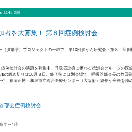
.1143 2面
加者を大募集！ 第８回症例検討会
ジー（腫瘍学）プロジェクトの一環で、第10回肺がん研究会・第８回症
。
く症例検討会の演題を募集中。呼吸器診療に携わる徳洲会グループの医
参加の締め切りは10月８日。終了後には別会場で、呼吸器部会長の竹田
ンや、福岡正博・和泉市立総合医療センター（大阪府）総長が座長を務
吸器部会症例検討会
1時半～4時