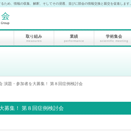
するため、情報の収集、解釈、そしてその浸透、並びに部会の情報交換と親交を促進します
取り組み
業績
学術集会
measures
performance
scientific meeting
会 演題・参加者を大募集！ 第８回症例検討会
大募集！ 第８回症例検討会