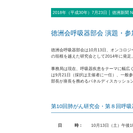
2018年（平成30年）7月23日 │ 徳洲新聞 No
徳洲会呼吸器部会 演題・参
徳洲会呼吸器部会は10月13日、オンコロ
の垣根を越えた研究会として2014年に発足
事務局は現在、呼吸器疾患をテーマに幅広
は9月21日（採択は主催者に一任）、一般
部長が座長を務めるパネルディスカッショ
第10回肺がん研究会・第８回呼
日 時：
10月13日（土）午後